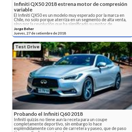
Infiniti QX50 2018 estrena motor de compresión
variable
El Infiniti QX50 es un modelo muy esperado por la marca en
Chile, no solo porque aterriza en un segmento de alta venta,
sino por la revolución que ha significado su motor de
compresión variable, único en el mercado.
Jorge Beher
Jueves, 27 de setiembre de 2018
Test Drive
Probando el Infiniti Q60 2018
Infiniti quizás no tiene aun la receta para un coupe
completamente deportivo, sin embargo lo hace
espléndidamente con uno de carretera y paseo, que de paso