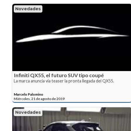
Novedades
Infiniti QX55, el futuro SUV tipo coupé
La marca anuncia vía teaser la pronta llegada del QX55.
Marcelo Palomino
Miércoles, 21 de agosto de 2019
Novedades