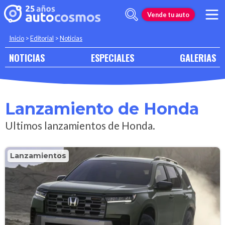
Vende tu auto
Inicio
>
Editorial
>
Noticias
NOTICIAS
ESPECIALES
GALERIAS
Lanzamiento de Honda
Ultimos lanzamientos de Honda.
Lanzamientos