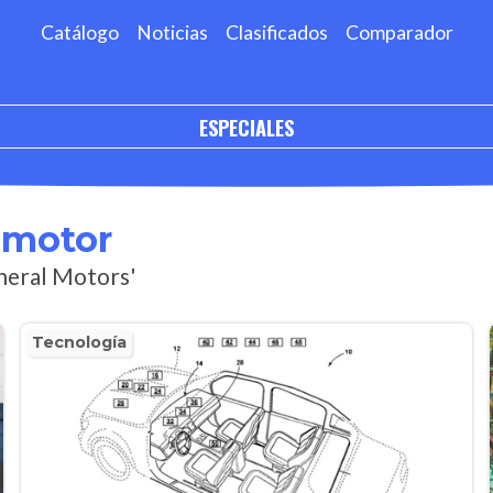
Catálogo
Noticias
Clasificados
Comparador
ESPECIALES
omotor
eneral Motors'
Tecnología