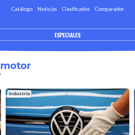
Catálogo
Noticias
Clasificados
Comparador
ESPECIALES
omotor
'
Industria