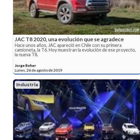
JAC T8 2020, una evolución que se agradece
Hace unos años, JAC apareció en Chile con su primera
camioneta, la T6. Hoy muestran la evolución de ese proyecto,
la nueva T8.
Jorge Beher
Lunes, 26 de agosto de 2019
Industria