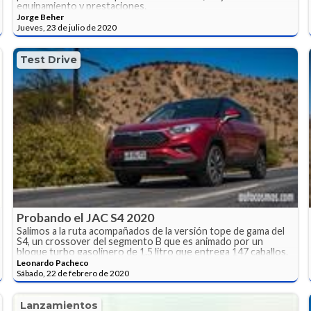
equipamiento y prestaciones.
Jorge Beher
Jueves, 23 de julio de 2020
Test Drive
Probando el JAC S4 2020
Salimos a la ruta acompañados de la versión tope de gama del
S4, un crossover del segmento B que es animado por un
bloque turbo gasolinero de 1.5 litro que entrega 147 caballos.
La tecnología es su principal argumento, aunque no podemos
Leonardo Pacheco
desconocer que con este bien concebido producto JAC
Sábado, 22 de febrero de 2020
Motors ha impuesto nuevos estándares en el ámbito de la
calidad.
Lanzamientos