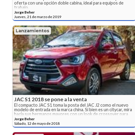
oferta con una opción doble cabina, ideal para equipos de
trabajo.
Jorge Beher
Jueves, 21 de marzo de 2019
Lanzamientos
JAC S1 2018 se pone a la venta
El compacto JAC S1 toma la posta del JAC J2 como el nuevo
modelo de entrada en la marca china. Si bien es un citycar, mira
hacia sus hermanos mayores con un look de crossover para
tentar a más usuarios.
Jorge Beher
Sábado, 12 de mayo de 2018