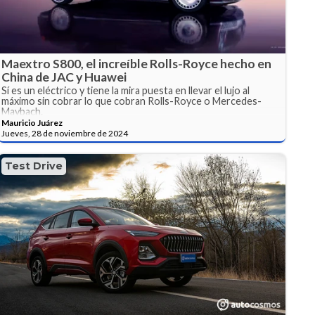
Maextro S800, el increíble Rolls-Royce hecho en
China de JAC y Huawei
Sí es un eléctrico y tiene la mira puesta en llevar el lujo al
máximo sin cobrar lo que cobran Rolls-Royce o Mercedes-
Maybach.
Mauricio Juárez
Jueves, 28 de noviembre de 2024
Test Drive