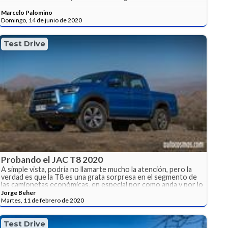
Marcelo Palomino
Domingo, 14 de junio de 2020
Test Drive
Probando el JAC T8 2020
A simple vista, podría no llamarte mucho la atención, pero la
verdad es que la T8 es una grata sorpresa en el segmento de
las camionetas económicas, en especial por como anda y por lo
que ofrece.
Jorge Beher
Martes, 11 de febrero de 2020
Test Drive