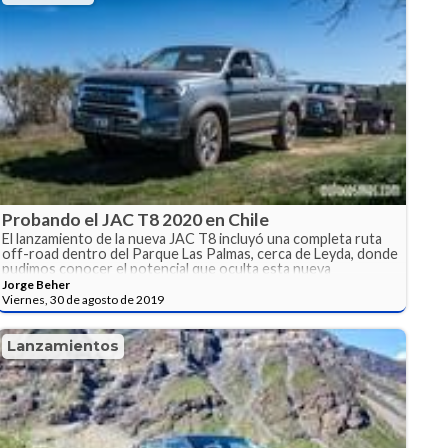
Probando el JAC T8 2020 en Chile
El lanzamiento de la nueva JAC T8 incluyó una completa ruta
off-road dentro del Parque Las Palmas, cerca de Leyda, donde
pudimos conocer el potencial que oculta esta nueva
camioneta.
Jorge Beher
Viernes, 30 de agosto de 2019
Lanzamientos